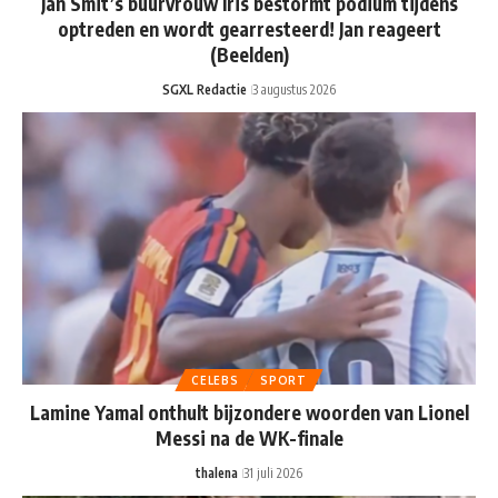
Jan Smit’s buurvrouw Iris bestormt podium tijdens
optreden en wordt gearresteerd! Jan reageert
(Beelden)
SGXL Redactie
3 augustus 2026
CELEBS
SPORT
Lamine Yamal onthult bijzondere woorden van Lionel
Messi na de WK-finale
thalena
31 juli 2026