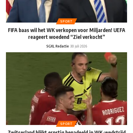
SPORT
FIFA baas wil het WK verkopen voor Miljarden! UEFA
reageert woedend “Ziel verkocht”
SGXL Redactie
30 juli 2026
SPORT
Zwitserland blijkt ernstig benadeeld in WK-wedstrijd