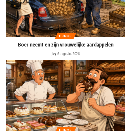
HUMOR
Boer neemt en zijn vrouwelijke aardappelen
Jay
5 augustus 2026
HUMOR