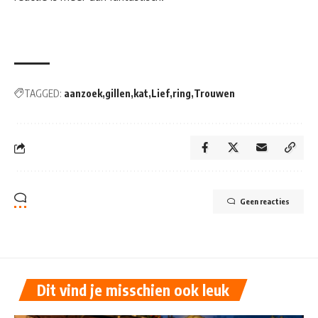
TAGGED:
aanzoek
gillen
kat
Lief
ring
Trouwen
Geen reacties
Dit vind je misschien ook leuk