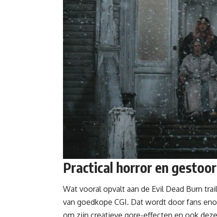
Practical horror en gestoo
Wat vooral opvalt aan de Evil Dead Burn traile
van goedkope CGI. Dat wordt door fans enor
om zijn creatieve gore-effecten en ook deze 