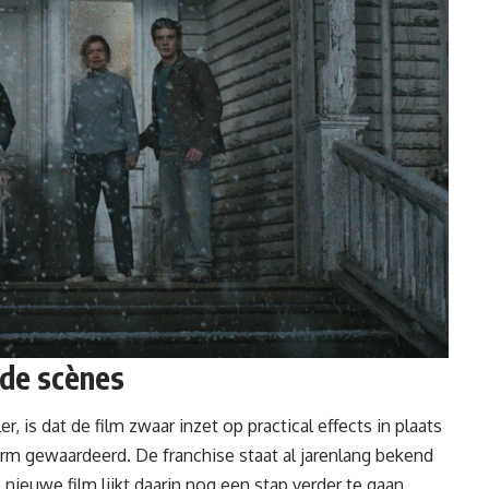
rde scènes
r, is dat de film zwaar inzet op practical effects in plaats
m gewaardeerd. De franchise staat al jarenlang bekend
nieuwe film lijkt daarin nog een stap verder te gaan.