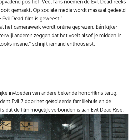
n opvallend positief. Veel fans noemen de Evil Dead-reeks
es ooit gemaakt. Op sociale media wordt massaal gedeeld
e Evil Dead-film is geweest.”
oral het camerawerk wordt online geprezen. Eén kijker
erwijl anderen zeggen dat het voelt alsof je midden in
ooks insane,” schrijft iemand enthousiast.
lijke invloeden van andere bekende horrorfilms terug.
ent Evil 7 door het geïsoleerde familiehuis en de
s dat de film mogelijk verbonden is aan Evil Dead Rise.