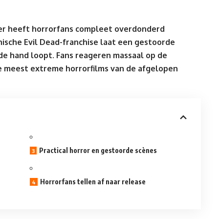
iler heeft horrorfans compleet overdonderd
onische Evil Dead-franchise laat een gestoorde
t de hand loopt. Fans reageren massaal op de
de meest extreme horror
films
van de afgelopen
Practical horror en gestoorde scènes
Horrorfans tellen af naar release