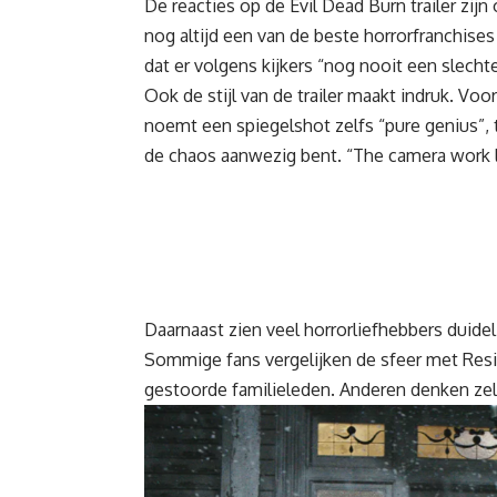
De reacties op de Evil Dead Burn trailer zij
nog altijd een van de beste horrorfranchis
dat er volgens kijkers “nog nooit een slecht
Ook de stijl van de trailer maakt indruk. Vo
noemt een spiegelshot zelfs “pure genius”, t
de chaos aanwezig bent. “The camera work l
Daarnaast zien veel horrorliefhebbers duide
Sommige fans vergelijken de sfeer met Resid
gestoorde familieleden. Anderen denken zelf