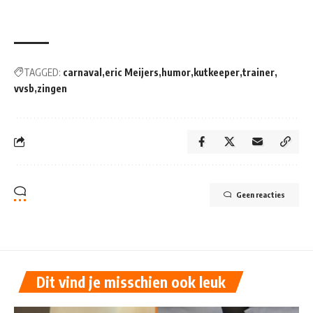
TAGGED:
carnaval
eric Meijers
humor
kutkeeper
trainer
vvsb
zingen
Geen reacties
Dit vind je misschien ook leuk