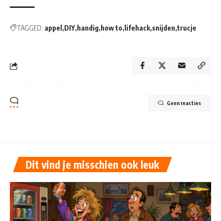
TAGGED:
appel
DIY
handig
how to
lifehack
snijden
trucje
Geen reacties
Dit vind je misschien ook leuk