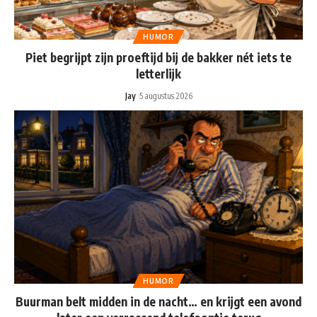
HUMOR
Piet begrijpt zijn proeftijd bij de bakker nét iets te
letterlijk
Jay
5 augustus 2026
HUMOR
Buurman belt midden in de nacht… en krijgt een avond