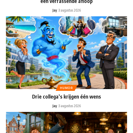
een verrassende afloop
Jay
3 augustus 2026
HUMOR
Drie collega’s krijgen één wens
Jay
3 augustus 2026