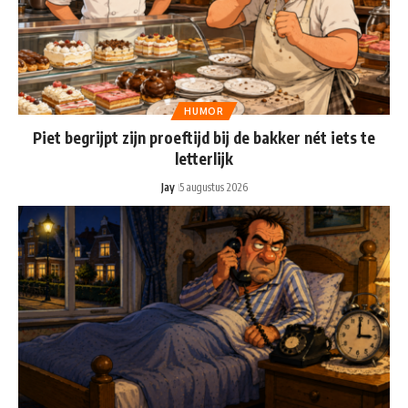
HUMOR
Piet begrijpt zijn proeftijd bij de bakker nét iets te
letterlijk
Jay
5 augustus 2026