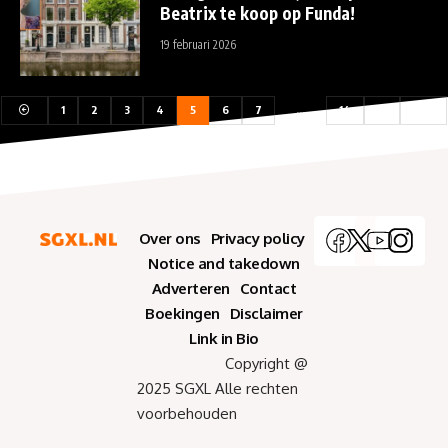
Beatrix te koop op Funda!
19 februari 2026
1
2
3
4
5
6
7
…
14
15
Over ons
Privacy policy
Notice and takedown
Adverteren
Contact
Boekingen
Disclaimer
Link in Bio
Copyright @
2025 SGXL Alle rechten
voorbehouden