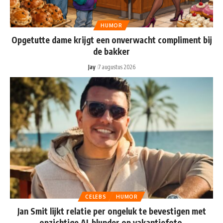
HUMOR
Opgetutte dame krijgt een onverwacht compliment bij
de bakker
Jay
7 augustus 2026
CELEBS
HUMOR
Jan Smit lijkt relatie per ongeluk te bevestigen met
opzichtige AI-blunder op vakantiefoto