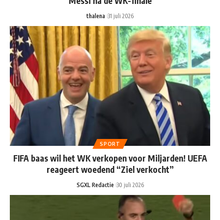
Messi na de WK-finale
thalena
31 juli 2026
SPORT
FIFA baas wil het WK verkopen voor Miljarden! UEFA
reageert woedend “Ziel verkocht”
SGXL Redactie
30 juli 2026