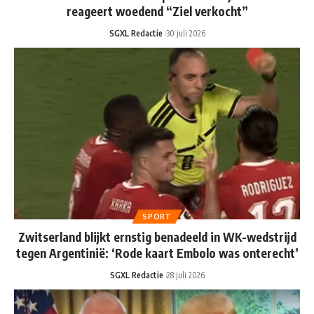
reageert woedend “Ziel verkocht”
SGXL Redactie
30 juli 2026
SPORT
Zwitserland blijkt ernstig benadeeld in WK-wedstrijd
tegen Argentinië: ‘Rode kaart Embolo was onterecht’
SGXL Redactie
28 juli 2026