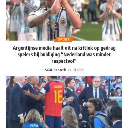
SPORT
Argentijnse media haalt uit na kritiek op gedrag
spelers bij huldiging “Nederland was minder
respectvol”
SGXL Redactie
23 juli 2026