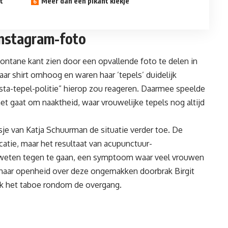
t
Meer dan een pikant kiekje
Instagram-foto
pontane kant zien door een opvallende foto te delen in
aar shirt omhoog en waren haar ’tepels’ duidelijk
Insta-tepel-politie” hierop zou reageren. Daarmee speelde
het gaat om naaktheid, waar vrouwelijke tepels nog altijd
sje van Katja Schuurman de situatie verder toe. De
atie, maar het resultaat van acupunctuur-
tzweten tegen te gaan, een symptoom waar veel vrouwen
 haar openheid over deze ongemakken doorbrak Birgit
ook het taboe rondom de overgang.