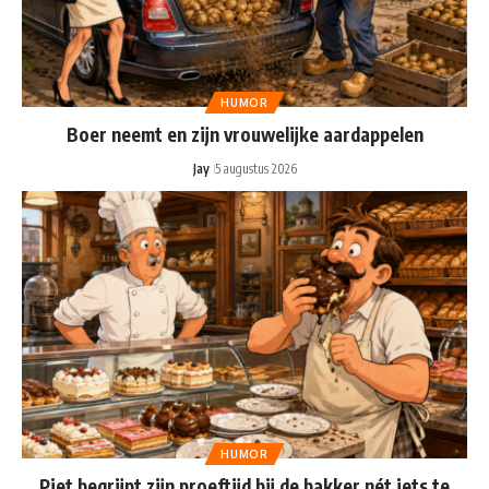
HUMOR
Boer neemt en zijn vrouwelijke aardappelen
Jay
5 augustus 2026
HUMOR
Piet begrijpt zijn proeftijd bij de bakker nét iets te