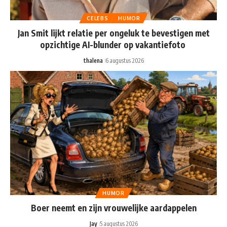
CELEBS
HUMOR
Jan Smit lijkt relatie per ongeluk te bevestigen met
opzichtige AI-blunder op vakantiefoto
thalena
6 augustus 2026
HUMOR
Boer neemt en zijn vrouwelijke aardappelen
Jay
5 augustus 2026