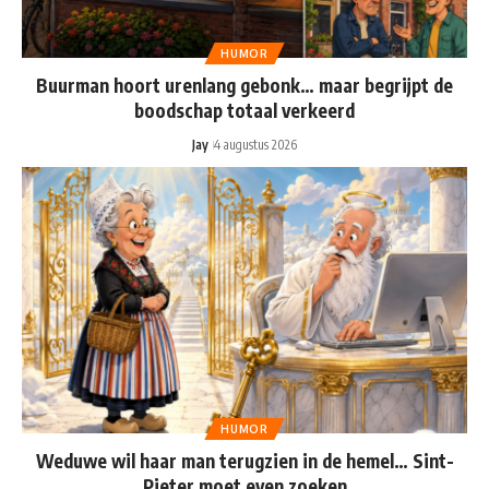
HUMOR
Buurman hoort urenlang gebonk… maar begrijpt de
boodschap totaal verkeerd
Jay
4 augustus 2026
HUMOR
Weduwe wil haar man terugzien in de hemel… Sint-
Pieter moet even zoeken