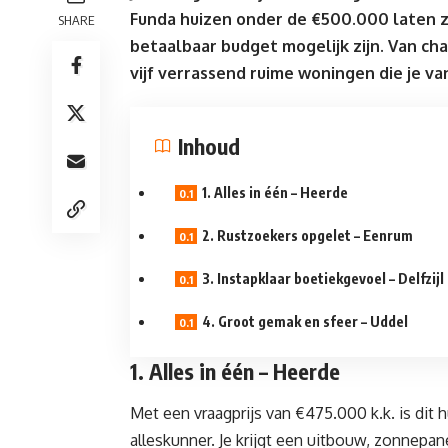
Funda huizen onder de
€500.000
laten z
SHARE
betaalbaar budget mogelijk zijn. Van cha
vijf verrassend ruime woningen die je va
Inhoud
1. Alles in één – Heerde
2. Rustzoekers opgelet – Eenrum
3. Instapklaar boetiekgevoel – Delfzijl
4. Groot gemak en sfeer – Uddel
1. Alles in één – Heerde
Met een vraagprijs van
€475.000
k.k. is di
alleskunner. Je krijgt een uitbouw, zonnepa