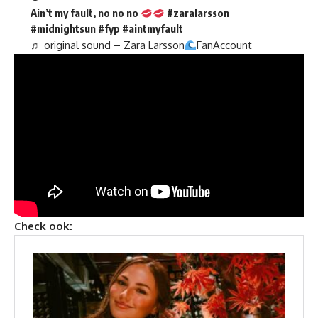
Ain’t my fault, no no no
#zaralarsson
#midnightsun
#fyp
#aintmyfault
♬ original sound – Zara Larsson
FanAccount
Check ook: