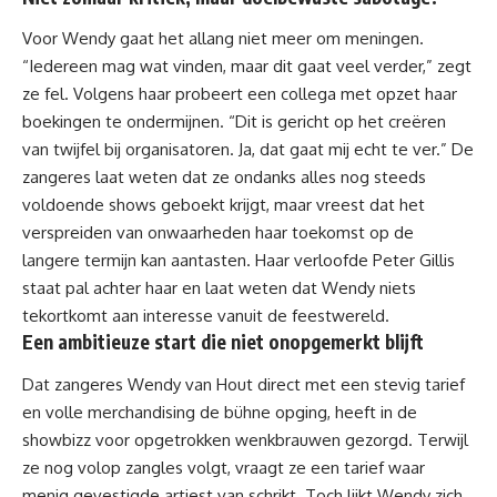
Voor Wendy gaat het allang niet meer om meningen.
“Iedereen mag wat vinden, maar dit gaat veel verder,” zegt
ze fel. Volgens haar probeert een collega met opzet haar
boekingen te ondermijnen. “Dit is gericht op het creëren
van twijfel bij organisatoren. Ja, dat gaat mij echt te ver.” De
zangeres laat weten dat ze ondanks alles nog steeds
voldoende shows geboekt krijgt, maar vreest dat het
verspreiden van onwaarheden haar toekomst op de
langere termijn kan aantasten. Haar verloofde Peter Gillis
staat pal achter haar en laat weten dat Wendy niets
tekortkomt aan interesse vanuit de feestwereld.
Een ambitieuze start die niet onopgemerkt blijft
Dat zangeres Wendy van Hout direct met een stevig tarief
en volle merchandising de bühne opging, heeft in de
showbizz voor opgetrokken wenkbrauwen gezorgd. Terwijl
ze nog volop zangles volgt, vraagt ze een tarief waar
menig gevestigde artiest van schrikt. Toch lijkt Wendy zich