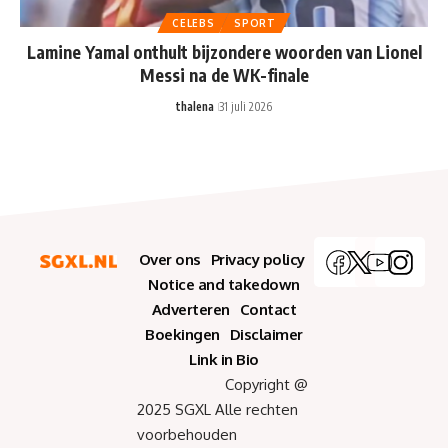
CELEBS
SPORT
Lamine Yamal onthult bijzondere woorden van Lionel
Messi na de WK-finale
thalena
31 juli 2026
Over ons
Privacy policy
Notice and takedown
Adverteren
Contact
Boekingen
Disclaimer
Link in Bio
Copyright @
2025 SGXL Alle rechten
voorbehouden