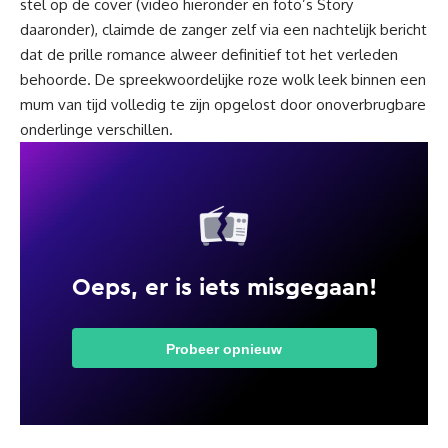
stel op de cover (video hieronder en foto’s Story
daaronder), claimde de zanger zelf via een nachtelijk bericht
dat de prille romance alweer definitief tot het verleden
behoorde. De spreekwoordelijke roze wolk leek binnen een
mum van tijd volledig te zijn opgelost door onoverbrugbare
onderlinge verschillen.