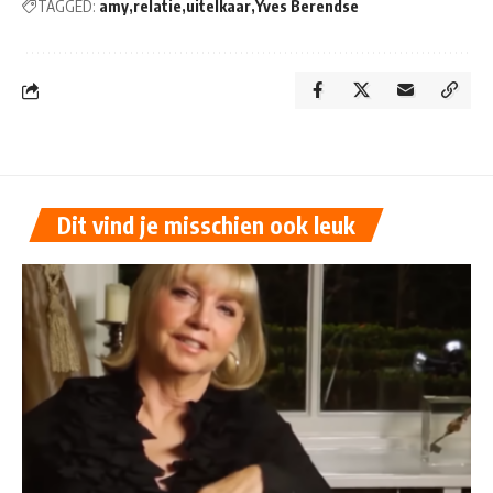
TAGGED:
amy
relatie
uitelkaar
Yves Berendse
Dit vind je misschien ook leuk