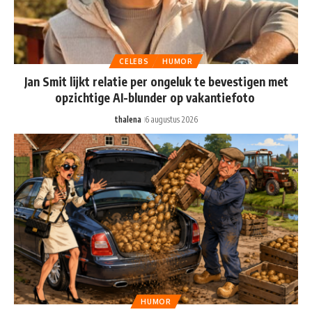
CELEBS
HUMOR
Jan Smit lijkt relatie per ongeluk te bevestigen met
opzichtige AI-blunder op vakantiefoto
thalena
6 augustus 2026
HUMOR