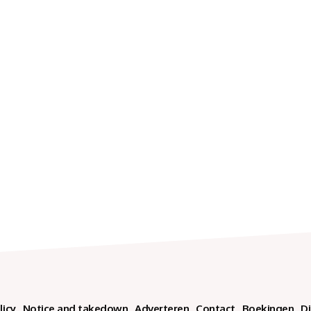
licy
Notice and takedown
Adverteren
Contact
Boekingen
D