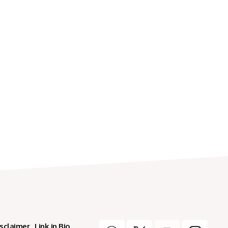
isclaimer
Link in Bio