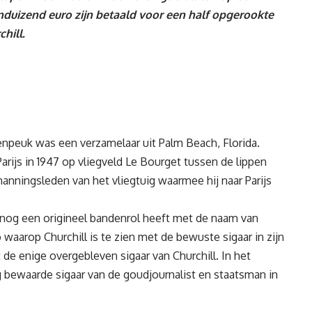
nduizend euro zijn betaald voor een half opgerookte
hill.
enpeuk was een verzamelaar uit Palm Beach, Florida.
 Parijs in 1947 op vliegveld Le Bourget tussen de lippen
anningsleden van het vliegtuig waarmee hij naar Parijs
j nog een origineel bandenrol heeft met de naam van
o waarop Churchill is te zien met de bewuste sigaar in zijn
 de enige overgebleven sigaar van Churchill. In het
 bewaarde sigaar van de goudjournalist en staatsman in