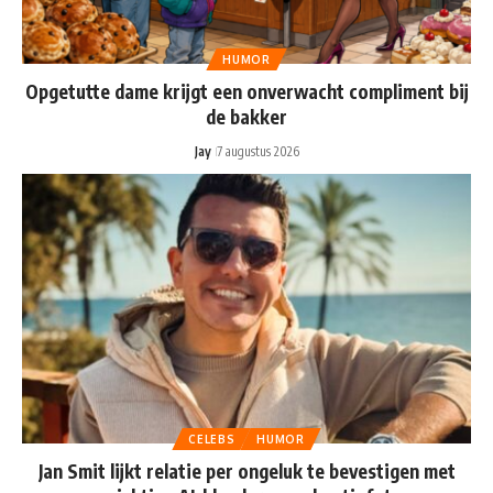
HUMOR
Opgetutte dame krijgt een onverwacht compliment bij
de bakker
Jay
7 augustus 2026
CELEBS
HUMOR
Jan Smit lijkt relatie per ongeluk te bevestigen met