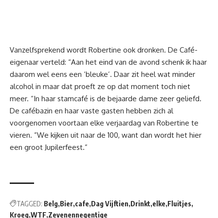
Vanzelfsprekend wordt Robertine ook dronken. De Café-
eigenaar verteld: “Aan het eind van de avond schenk ik haar
daarom wel eens een ‘bleuke’. Daar zit heel wat minder
alcohol in maar dat proeft ze op dat moment toch niet
meer. “In haar stamcafé is de bejaarde dame zeer geliefd.
De cafébazin en haar vaste gasten hebben zich al
voorgenomen voortaan elke verjaardag van Robertine te
vieren. ”We kijken uit naar de 100, want dan wordt het hier
een groot Jupilerfeest.”
TAGGED:
Belg
Bier
cafe
Dag Vijftien
Drinkt
elke
Fluitjes
Kroeg
WTF
Zevenennegentige