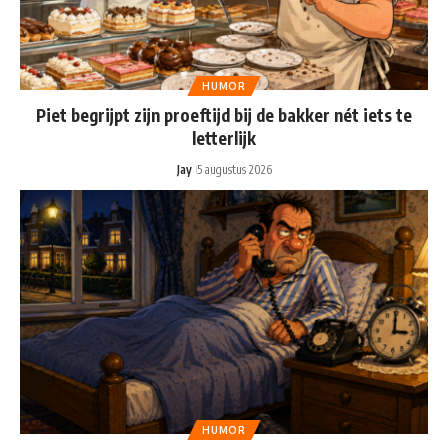
HUMOR
Piet begrijpt zijn proeftijd bij de bakker nét iets te
letterlijk
Jay
5 augustus 2026
HUMOR