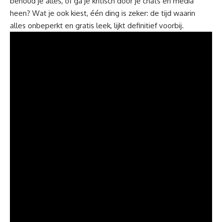
behoud je alles, of ga je kritisch door je chats en media
heen? Wat je ook kiest, één ding is zeker: de tijd waarin
alles onbeperkt en gratis leek, lijkt definitief voorbij.