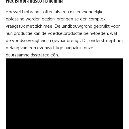
Het Biobrandstof Dilemma
Hoewel biobrandstoffen als een milieuvriendelijke
oplossing worden gezien, brengen ze een complex
vraagstuk met zich mee. De landbouwgrond gebruikt voor
hun productie kan de voedselproductie beïnvloeden, wat
de voedselveiligheid in gevaar brengt. Dit onderstreept het
belang van een evenwichtige aanpak in onze
duurzaamheidsstrategieën.