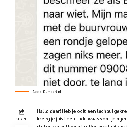
Beeld: Dumpert.nl
Hallo daar! Heb je ooit een lachbui gek
kreeg je juist een rode waas voor je oge
SHARE
slokje van je thee of koffie, want dit ve