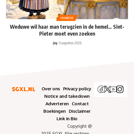
HUMOR
Weduwe wil haar man terugzien in de hemel… Sint-
Pieter moet even zoeken
Jay
3 augustus 2026
Over ons
Privacy policy
Notice and takedown
Adverteren
Contact
Boekingen
Disclaimer
Link in Bio
Copyright @
2025 SGXL Alle rechten