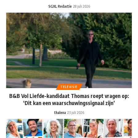
SGXL Redactie
28 juli 2026
TELEVISIE
B&B Vol Liefde-kandidaat Thomas roept vragen op:
‘Dit kan een waarschuwingssignaal zijn’
thalena
23 juli 2026