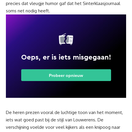
precies dat vleugje humor gaf dat het Sinterklaasjournaal
soms net nodig heeft.
De heren prezen vooral de luchtige toon van het moment,
iets wat goed past bij de stijl van Louwerens. De
verschijning voelde voor veel kijkers als een knipoog naar