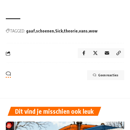
TAGGED:
gaaf
schoenen
Sick
theorie
vans
wow
Geen reacties
Dit vind je misschien ook leuk