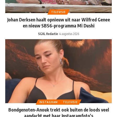
TELEVISIE
Johan Derksen haalt opnieuw uit naar Wilfred Genee
en nieuw SBS6-programma Mi Dushi
SGXL Redactie
4 augustus 2026
INSTAGRAM
TELEVISIE
Bondgenoten-Anouk trekt ook buiten de loods veel
aandacht met haar Instagramfoto’s