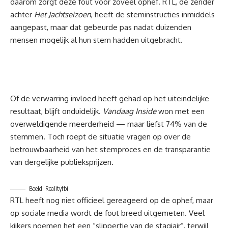
daarom zorgt deze fout voor zoveel ophef. RTL, de zender
achter
Het Jachtseizoen
, heeft de steminstructies inmiddels
aangepast, maar dat gebeurde pas nadat duizenden
mensen mogelijk al hun stem hadden uitgebracht.
Of de verwarring invloed heeft gehad op het uiteindelijke
resultaat, blijft onduidelijk.
Vandaag Inside
won met een
overweldigende meerderheid — maar liefst 74% van de
stemmen. Toch roept de situatie vragen op over de
betrouwbaarheid van het stemproces en de transparantie
van dergelijke publieksprijzen.
Beeld: Realityfbi
RTL heeft nog niet officieel gereageerd op de ophef, maar
op sociale media wordt de fout breed uitgemeten. Veel
kijkers noemen het een “slippertje van de stagiair”, terwijl