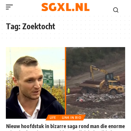
Tag:
Zoektocht
LIFE
LINK IN BIO
Nieuw hoofdstuk in bizarre saga rond man die enorme