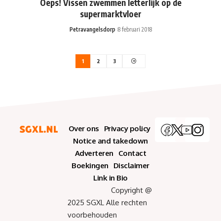
Oeps! Vissen zwemmen letterlijk op de
supermarktvloer
Petravangelsdorp
8 februari 2018
1
2
3
Over ons
Privacy policy
Notice and takedown
Adverteren
Contact
Boekingen
Disclaimer
Link in Bio
Copyright @
2025 SGXL Alle rechten
voorbehouden