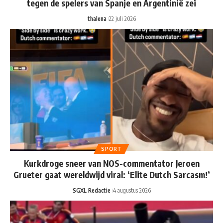
tegen de spelers van Spanje en Argentinië zei
thalena
22 juli 2026
SPORT
Kurkdroge sneer van NOS-commentator Jeroen
Grueter gaat wereldwijd viral: ‘Elite Dutch Sarcasm!’
SGXL Redactie
4 augustus 2026