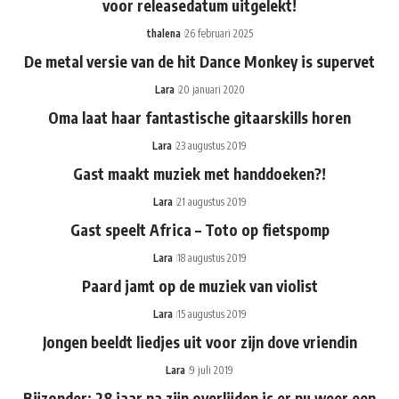
voor releasedatum uitgelekt!
thalena
26 februari 2025
De metal versie van de hit Dance Monkey is supervet
Lara
20 januari 2020
Oma laat haar fantastische gitaarskills horen
Lara
23 augustus 2019
Gast maakt muziek met handdoeken?!
Lara
21 augustus 2019
Gast speelt Africa – Toto op fietspomp
Lara
18 augustus 2019
Paard jamt op de muziek van violist
Lara
15 augustus 2019
Jongen beeldt liedjes uit voor zijn dove vriendin
Lara
9 juli 2019
Bijzonder: 28 jaar na zijn overlijden is er nu weer een