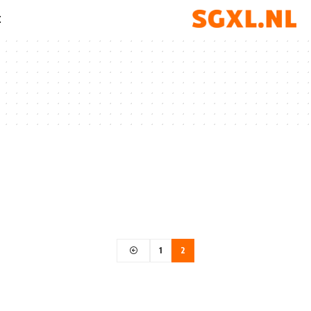
t
1
2