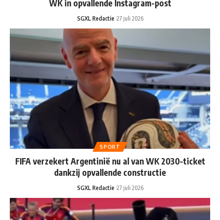
WK in opvallende Instagram-post
SGXL Redactie
27 juli 2026
SPORT
FIFA verzekert Argentinië nu al van WK 2030-ticket
dankzij opvallende constructie
SGXL Redactie
27 juli 2026