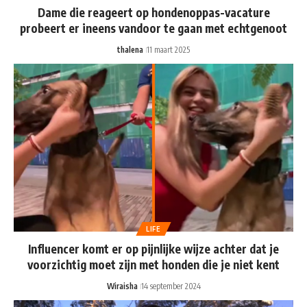
Dame die reageert op hondenoppas-vacature
probeert er ineens vandoor te gaan met echtgenoot
thalena
11 maart 2025
LIFE
Influencer komt er op pijnlijke wijze achter dat je
voorzichtig moet zijn met honden die je niet kent
Wiraisha
14 september 2024