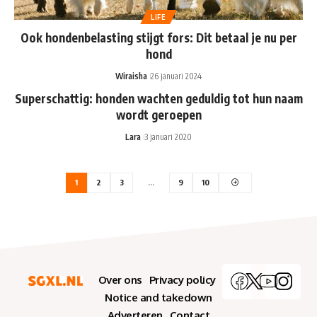
LIFE
Ook hondenbelasting stijgt fors: Dit betaal je nu per
hond
Wiraisha
26 januari 2024
Superschattig: honden wachten geduldig tot hun naam
wordt geroepen
Lara
3 januari 2020
1
2
3
…
9
10
Over ons
Privacy policy
Notice and takedown
Adverteren
Contact