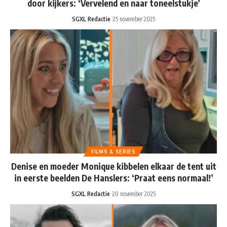
door kijkers: ‘Vervelend en naar toneelstukje’
SGXL Redactie
25 november 2025
FILMS & SERIES
Denise en moeder Monique kibbelen elkaar de tent uit
in eerste beelden De Hanslers: ‘Praat eens normaal!’
SGXL Redactie
20 november 2025