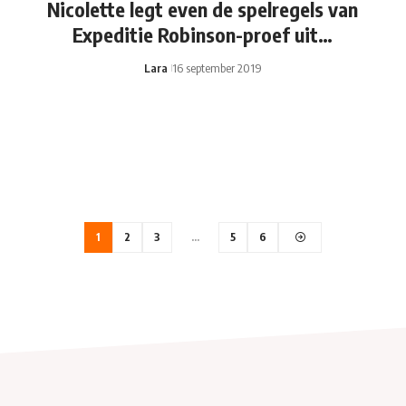
Nicolette legt even de spelregels van
Expeditie Robinson-proef uit…
Lara
16 september 2019
1
2
3
…
5
6