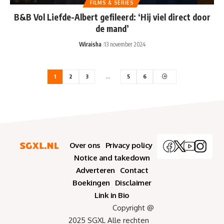
FILMS & SERIES
B&B Vol Liefde-Albert gefileerd: ‘Hij viel direct door
de mand’
Wiraisha
13 november 2024
1
2
3
…
5
6
Over ons
Privacy policy
Notice and takedown
Adverteren
Contact
Boekingen
Disclaimer
Link in Bio
Copyright @
2025 SGXL Alle rechten