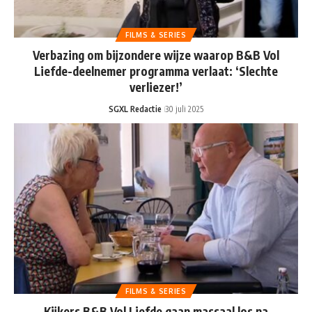
FILMS & SERIES
Verbazing om bijzondere wijze waarop B&B Vol
Liefde-deelnemer programma verlaat: ‘Slechte
verliezer!’
SGXL Redactie
30 juli 2025
FILMS & SERIES
Kijkers B&B Vol Liefde gaan massaal los na