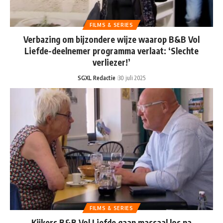
FILMS & SERIES
Verbazing om bijzondere wijze waarop B&B Vol
Liefde-deelnemer programma verlaat: ‘Slechte
verliezer!’
SGXL Redactie
30 juli 2025
FILMS & SERIES
Kijkers B&B Vol Liefde gaan massaal los na