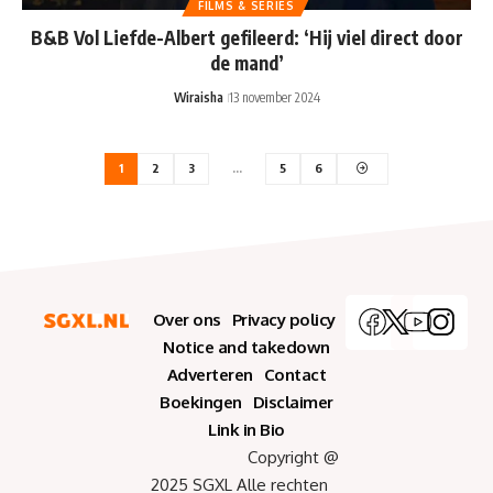
FILMS & SERIES
B&B Vol Liefde-Albert gefileerd: ‘Hij viel direct door
de mand’
Wiraisha
13 november 2024
1
2
3
…
5
6
Over ons
Privacy policy
Notice and takedown
Adverteren
Contact
Boekingen
Disclaimer
Link in Bio
Copyright @
2025 SGXL Alle rechten