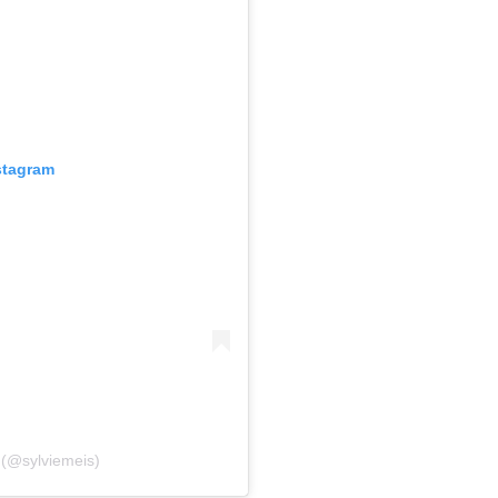
stagram
 (@sylviemeis)