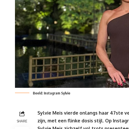
Beeld: Instagram Sylvie
Sylvie Meis vierde onlangs haar 47ste v
zijn, met een flinke dosis stijl. Op Inst
SHARE
Sylvie Meis zichzelf vol trots presentee