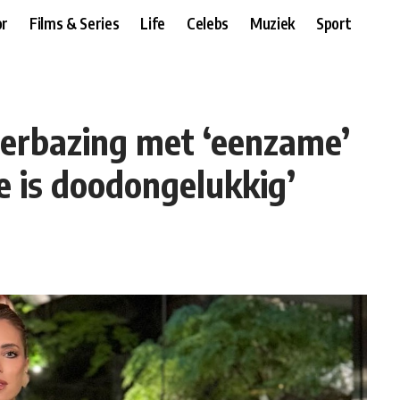
r
Films & Series
Life
Celebs
Muziek
Sport
verbazing met ‘eenzame’
e is doodongelukkig’