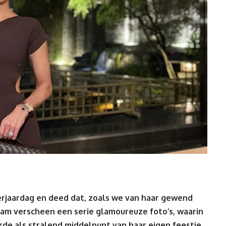
erjaardag en deed dat, zoals we van haar gewend
agram verscheen een serie
glamoureuze foto’s
, waarin
rde als stralend middelpunt van haar eigen feestje.