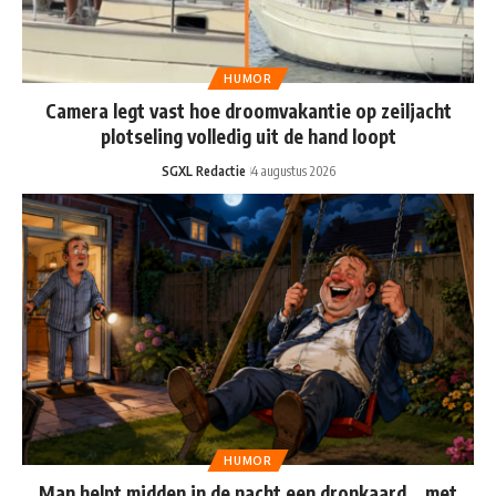
HUMOR
Camera legt vast hoe droomvakantie op zeiljacht
plotseling volledig uit de hand loopt
SGXL Redactie
4 augustus 2026
HUMOR
Man helpt midden in de nacht een dronkaard… met