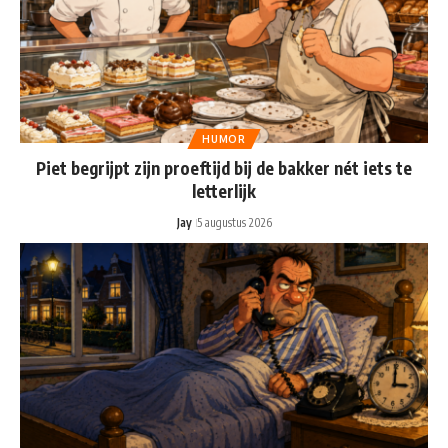
HUMOR
Piet begrijpt zijn proeftijd bij de bakker nét iets te
letterlijk
Jay
5 augustus 2026