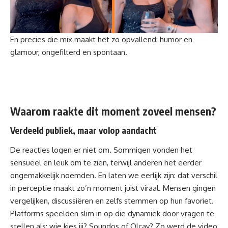
En precies die mix maakt het zo opvallend: humor en
glamour, ongefilterd en spontaan.
Waarom raakte dit moment zoveel mensen?
Verdeeld publiek, maar volop aandacht
De reacties logen er niet om. Sommigen vonden het
sensueel en leuk om te zien, terwijl anderen het eerder
ongemakkelijk noemden. En laten we eerlijk zijn: dat verschil
in perceptie maakt zo’n moment juist viraal. Mensen gingen
vergelijken, discussiëren en zelfs stemmen op hun favoriet.
Platforms speelden slim in op die dynamiek door vragen te
stellen als: wie kies jij? Soundos of Olcay? Zo werd de video