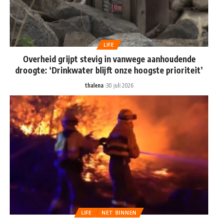
LIFE
Overheid grijpt stevig in vanwege aanhoudende
droogte: ‘Drinkwater blijft onze hoogste prioriteit’
thalena
30 juli 2026
LIFE
NET BINNEN