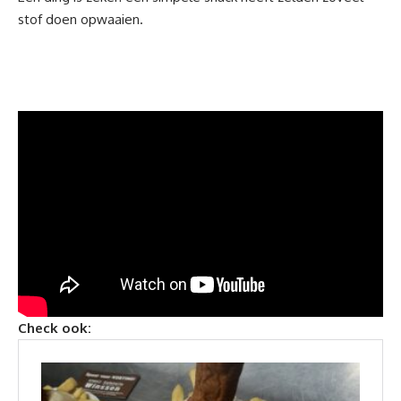
stof doen opwaaien.
Check ook: