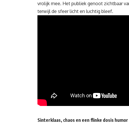
vrolijk mee. Het publiek genoot zichtbaar 
terwijl de sfeer licht en luchtig bleef.
Sinterklaas, chaos en een flinke dosis humor