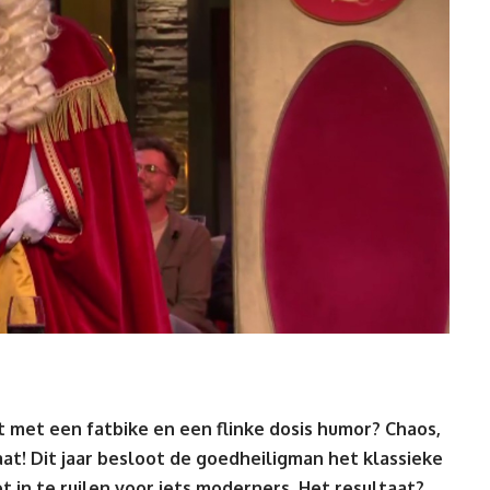
rt met een fatbike en een flinke dosis humor? Chaos,
taat! Dit jaar besloot de goedheiligman het klassieke
 in te ruilen voor iets moderners. Het resultaat?