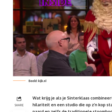
Beeld: kijk.nl
Wat krijg je als je Sinterklaas combinee
hilariteit en een studio die op z’n kop s
SHARE
paard en zelfs de traditionele stoomboot