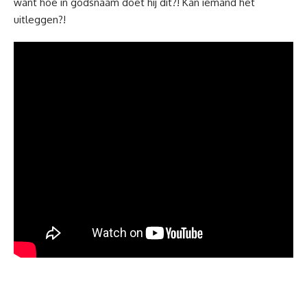
want hoe in godsnaam doet hij dit?! Kan iemand het
uitleggen?!