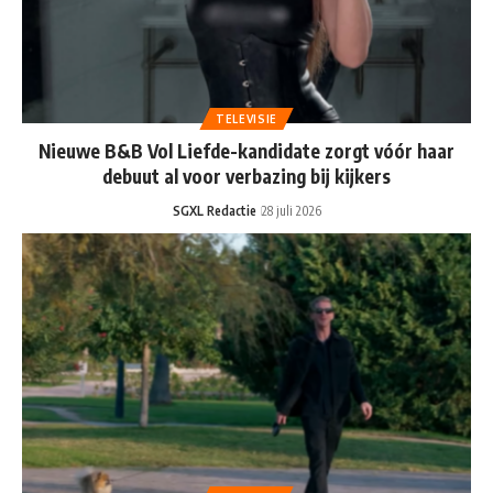
TELEVISIE
Nieuwe B&B Vol Liefde-kandidate zorgt vóór haar
debuut al voor verbazing bij kijkers
SGXL Redactie
28 juli 2026