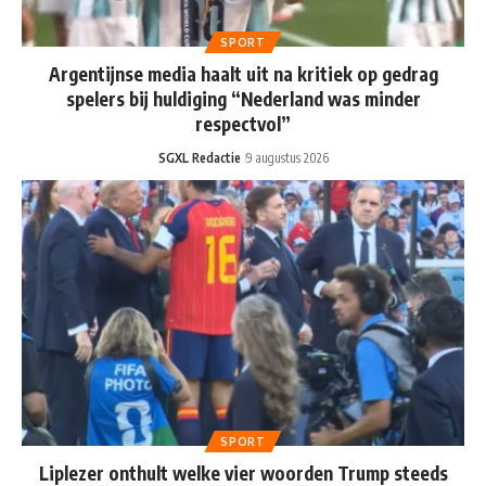
SPORT
Argentijnse media haalt uit na kritiek op gedrag
spelers bij huldiging “Nederland was minder
respectvol”
SGXL Redactie
9 augustus 2026
SPORT
Liplezer onthult welke vier woorden Trump steeds