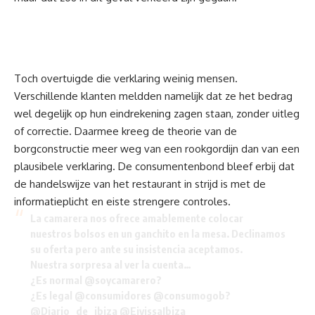
Toch overtuigde die verklaring weinig mensen.
Verschillende
klanten
meldden namelijk dat ze het bedrag
wel degelijk op hun eindrekening zagen staan, zonder uitleg
of correctie. Daarmee kreeg de theorie van de
borgconstructie meer weg van een rookgordijn dan van een
plausibele verklaring. De consumentenbond bleef erbij dat
de handelswijze van het restaurant in strijd is met de
informatieplicht en eiste strengere controles.
La camarera nos ofrece amablemente colocar
nuestros bolsos en un ganchito en la mesa. Declinamos
su oferta pero ante su insistencia aceptamos.
Nuestra sorpresa al ver la cuenta…
¿Es normal
@soycamarero
?
¿Es legal
@consumidores
@consumogob
?
@Diario_de_ibiza
@EivissaIbiza