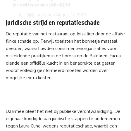
pic.twitter.com/vsLNRsdQDN
— laU (@LauraCunei)
August 12, 2025
Juridische strijd en reputatieschade
De reputatie van het restaurant op Ibiza liep door de affaire
flinke schade op. Terwijl toeristen het bonnetje massaal
deelden, waarschuwden consumentenorganisaties voor
misleidende praktijken in de horeca op de Balearen. Facua
diende een officiële klacht in en benadrukte dat gasten
vooraf volledig geïnformeerd moeten worden over
mogelijke extra kosten.
Daarmee bleef het niet bij publieke verontwaardiging. De
eigenaar kondigde aan juridische stappen te ondernemen
tegen Laura Cunei wegens reputatieschade, waarbij een