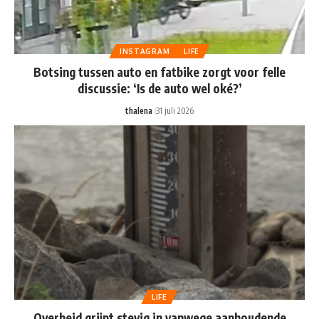
INSTAGRAM
LIFE
Botsing tussen auto en fatbike zorgt voor felle
discussie: ‘Is de auto wel oké?’
thalena
31 juli 2026
LIFE
Overheid grijpt stevig in vanwege aanhoudende